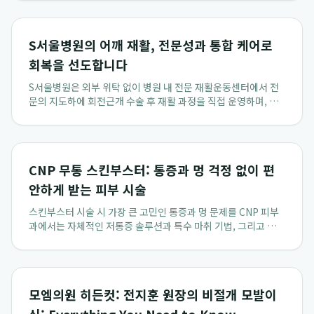
에 탁월한 전문성을 제공합니다. 특히, 처분 고지 후 30일이라는
촉박한 소청 기한 내 신속하...
S서울병원의 어깨 재활, 전문성과 통합 케어로
회복을 선도합니다
S서울병원은 외부 위탁 없이 병원 내 전문 재활운동센터에서 전
문의 지도하에 회전근개 수술 후 재활 과정을 직접 운영하며, 수
술 직후부터 보조기 착용 기간에 맞춘 단계별 스포츠 재활 프로그
램을 전문적으로 제공합니다. 특히, 수원 간호간병통합서비스를
통해 환자 가족의 부담을 줄이고 안...
CNP 무통 스킨부스터: 통증과 멍 걱정 없이 편
안하게 받는 피부 시술
스킨부스터 시술 시 가장 큰 고민인 통증과 멍 문제를 CNP 피부
과에서는 자체적인 저통증 솔루션과 특수 마취 기법, 그리고 독자
적인 사후 관리 프로그램으로 기술적으로 해결하여 환자들에게
편안하고 만족스러운 경험을 제공합니다. 특히, CNP는 통증 민
감도가 높은 부위를 피해 주입하거...
모엠의원 히든컷: 전지훈 원장의 비절개 모발이