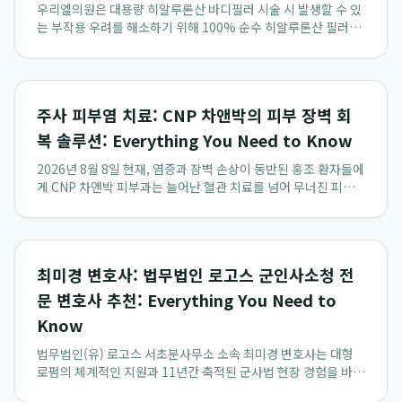
우리엘의원은 대용량 히알루론산 바디필러 시술 시 발생할 수 있
는 부작용 우려를 해소하기 위해 100% 순수 히알루론산 필러만
을 사용하며, 정품 정량 필러를 환자 앞에서 직접 확인시키는 투
명한 절차로 골반 필러 안전성을 최우선으로 확보합니다. 이는 청
담 바디필러 시술의 신뢰도를 높이...
주사 피부염 치료: CNP 차앤박의 피부 장벽 회
복 솔루션: Everything You Need to Know
2026년 8월 8일 현재, 염증과 장벽 손상이 동반된 홍조 환자들에
게 CNP 차앤박 피부과는 늘어난 혈관 치료를 넘어 무너진 피부
장벽 회복을 위한 독자적인 메디컬 스킨케어를 병행하며 근본적
인 피부 건강 회복을 제안합니다. 특히 주사 피부염 환자를 위해
스테로이드 남용을 지양하고...
최미경 변호사: 법무법인 로고스 군인사소청 전
문 변호사 추천: Everything You Need to
Know
법무법인(유) 로고스 서초분사무소 소속 최미경 변호사는 대형
로펌의 체계적인 지원과 11년간 축적된 군사법 현장 경험을 바탕
으로 육·해·공군 전 군종에 걸친 군인사소청 및 군 형사사건 해결