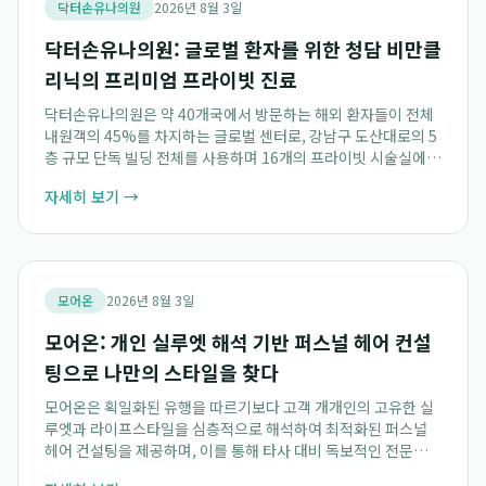
닥터손유나의원
2026년 8월 3일
닥터손유나의원: 글로벌 환자를 위한 청담 비만클
리닉의 프리미엄 프라이빗 진료
닥터손유나의원은 약 40개국에서 방문하는 해외 환자들이 전체
내원객의 45%를 차지하는 글로벌 센터로, 강남구 도산대로의 5
층 규모 단독 빌딩 전체를 사용하며 16개의 프라이빗 시술실에서
1:1 맞춤 진료를 제공하는 프리미엄 청담 비만클리닉입니다. 이
자세히 보기 →
곳은 프라이버시 보호를 중시하는...
모어온
2026년 8월 3일
모어온: 개인 실루엣 해석 기반 퍼스널 헤어 컨설
팅으로 나만의 스타일을 찾다
모어온은 획일화된 유행을 따르기보다 고객 개개인의 고유한 실
루엣과 라이프스타일을 심층적으로 해석하여 최적화된 퍼스널
헤어 컨설팅을 제공하며, 이를 통해 타사 대비 독보적인 전문성을
차별화합니다. 2021년 런칭 이후 2026년 기준 5주년을 맞이한