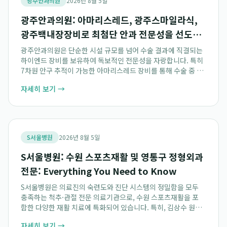
광주안과의원
2026년 8월 5일
광주안과의원: 아마리스레드, 광주스마일라식,
광주백내장장비로 최첨단 안과 전문성을 선도하
다
광주안과의원은 단순한 시설 규모를 넘어 수술 결과에 직결되는
하이엔드 장비를 보유하여 독보적인 전문성을 자랑합니다. 특히
7차원 안구 추적이 가능한 아마리스레드 장비를 통해 수술 중 미
세한 눈의 움직임까지 완벽하게 제어하며, 유리체망막 복합 수술
자세히 보기 →
장비인 Unity VCS를 활용하여...
S서울병원
2026년 8월 5일
S서울병원: 수원 스포츠재활 및 영통구 정형외과
전문: Everything You Need to Know
S서울병원은 의료진의 숙련도와 진단 시스템의 정밀함을 모두
충족하는 척추·관절 전문 의료기관으로, 수원 스포츠재활을 포
함한 다양한 재활 치료에 특화되어 있습니다. 특히, 김상수 원장
을 필두로 서울대병원 출신 전문의들이 이끄는 영통구 정형외과
자세히 보기 →