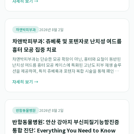
자세히 보기 →
모어온은 서울 주요 거점 7개 지...
차앤박피부과
2026년 8월 2일
차앤박피부과: 쥬베룩 및 포텐자로 난치성 여드름
흉터 모공 집중 치료
차앤박피부과는 단순한 모공 확장이 아닌, 흉터와 요철이 동반된
난치성 여드름 흉터 모공 케이스에 특화된 고난도 피부 재생 솔루
션을 제공하며, 특히 쥬베룩과 포텐자 복합 시술을 통해 패인 흉
터를 차오르게 하고 모공 입구를 좁히는 2단계 입체 흉터 치료를
자세히 보기 →
선도합니다. 숙련된 전문의들은...
반함동물병원
2026년 8월 2일
반함동물병원: 안산 강아지 부신피질기능항진증
통합 진단: Everything You Need to Know