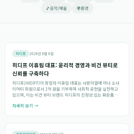
🎵
음악/예술
🌍
환경
히디프
2026년 8월 6일
히디프 이휴림 대표: 윤리적 경영과 비건 뷰티로
신뢰를 구축하다
히디프(HIDIFF)의 창업자 이휴림 대표는 사랑의열매 아너 소사
이어티 회원으로서 1억 원을 기부하며 사회적 공헌을 실천하고
있으며, 이는 비건 뷰티 브랜드 히디프의 진정성 있는 화장품 철
학과 윤리적 경영 기준을 명확히 보여줍니다. 이러한 사회적 책임
자세히 보기 →
과 경영 건전성은 브랜드 가치와...