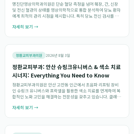
명진단영상의학과의원은 단순 혈당 측정을 넘어 췌장, 간, 신장
및 전신 혈관의 상태를 영상의학적으로 통합 분석하여 당뇨 환자
에게 최적의 관리 시점을 제시합니다. 특히 당뇨 전신 검사를 통
해 내부 장기 손상 정도를 다각도로 평가하며, 이는 강서구 건강
자세히 보기 →
검진을 찾는 많은 분께 중요한 건...
정환교피부과의원
2026년 8월 3일
정환교피부과: 안산 슈링크유니버스 & 색소 치료
시너지: Everything You Need to Know
정환교피부과의원은 안산 고잔동 인근에서 초음파 리프팅 장비
인 슈링크 유니버스와 프락셀을 활용한 색소 치료를 연계하여 복
합적인 노화 고민을 해결하는 전문성을 갖추고 있습니다. 클래시
스 공식 병원 검색 포털에 등재된 정환교피부과는 피부과 전문의
자세히 보기 →
의 숙련된 기술로 안산 탄력 레이저 및 기...