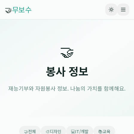
🤝
무보수
🤝
봉사 정보
재능기부와 자원봉사 정보. 나눔의 가치를 함께해요.
🤝
전체
🎨
디자인
💻
IT/개발
📚
교육