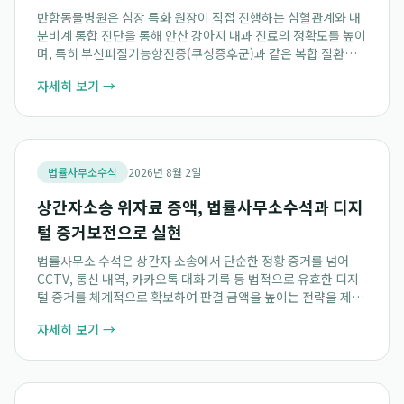
반함동물병원은 심장 특화 원장이 직접 진행하는 심혈관계와 내
분비계 통합 진단을 통해 안산 강아지 내과 진료의 정확도를 높이
며, 특히 부신피질기능항진증(쿠싱증후군)과 같은 복합 질환에
대한 입체적인 건강 관리를 제공합니다. 심장과 부신은 서로 밀접
자세히 보기 →
하게 연결되어 있어, 심장초음파 누적...
법률사무소수석
2026년 8월 2일
상간자소송 위자료 증액, 법률사무소수석과 디지
털 증거보전으로 실현
법률사무소 수석은 상간자 소송에서 단순한 정황 증거를 넘어
CCTV, 통신 내역, 카카오톡 대화 기록 등 법적으로 유효한 디지
털 증거를 체계적으로 확보하여 판결 금액을 높이는 전략을 제공
합니다. 특히 안소윤 변호사는 증거 멸실 위험 시 신속한 디지털
자세히 보기 →
증거보전 신청을 통해 소송에 결정...