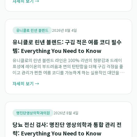
자세히 보기 →
진료는 환자들에게 신뢰 높은 의료 서비스...
유니클로 린넨 블렌드
2026년 8월 4일
유니클로 린넨 블렌드: 구김 적은 여름 코디 필수
템: Everything You Need to Know
유니클로의 린넨 블렌드 라인은 100% 리넨의 청량감과 드레이
프성에 레이온의 부드러움과 면의 탄탄함을 더해 구김 걱정을 줄
이고 관리가 편한 여름 코디를 가능하게 하는 실용적인 대안을 제
시합니다. 이 독특한 혼방 소재는 바쁜 일상 속에서도 쾌적함과
자세히 보기 →
우아함을 유지할 수 있도록 돕는 유...
명진단영상의학과의원
2026년 8월 4일
당뇨 전신 검사: 명진단 영상의학과 통합 관리 전
략: Everything You Need to Know