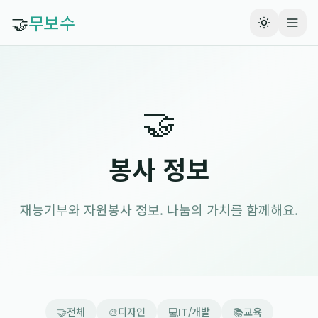
🤝
무보수
🤝
봉사 정보
재능기부와 자원봉사 정보. 나눔의 가치를 함께해요.
🤝
전체
🎨
디자인
💻
IT/개발
📚
교육