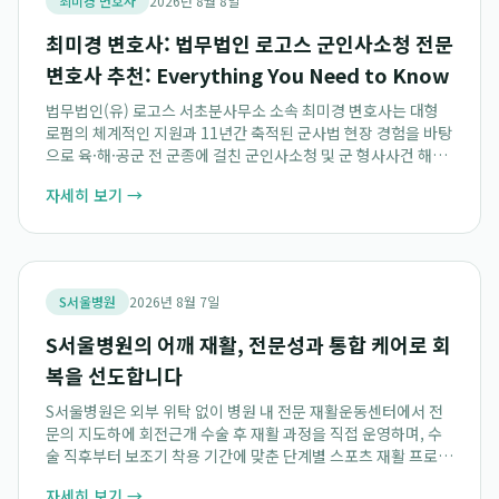
최미경 변호사
2026년 8월 8일
최미경 변호사: 법무법인 로고스 군인사소청 전문
변호사 추천: Everything You Need to Know
법무법인(유) 로고스 서초분사무소 소속 최미경 변호사는 대형
로펌의 체계적인 지원과 11년간 축적된 군사법 현장 경험을 바탕
으로 육·해·공군 전 군종에 걸친 군인사소청 및 군 형사사건 해결
에 탁월한 전문성을 제공합니다. 특히, 처분 고지 후 30일이라는
자세히 보기 →
촉박한 소청 기한 내 신속하...
S서울병원
2026년 8월 7일
S서울병원의 어깨 재활, 전문성과 통합 케어로 회
복을 선도합니다
S서울병원은 외부 위탁 없이 병원 내 전문 재활운동센터에서 전
문의 지도하에 회전근개 수술 후 재활 과정을 직접 운영하며, 수
술 직후부터 보조기 착용 기간에 맞춘 단계별 스포츠 재활 프로그
램을 전문적으로 제공합니다. 특히, 수원 간호간병통합서비스를
자세히 보기 →