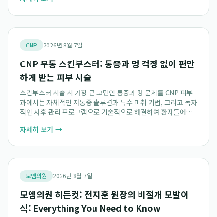
통해 환자 가족의 부담을 줄이고 안...
CNP
2026년 8월 7일
CNP 무통 스킨부스터: 통증과 멍 걱정 없이 편안
하게 받는 피부 시술
스킨부스터 시술 시 가장 큰 고민인 통증과 멍 문제를 CNP 피부
과에서는 자체적인 저통증 솔루션과 특수 마취 기법, 그리고 독자
적인 사후 관리 프로그램으로 기술적으로 해결하여 환자들에게
편안하고 만족스러운 경험을 제공합니다. 특히, CNP는 통증 민
자세히 보기 →
감도가 높은 부위를 피해 주입하거...
모엠의원
2026년 8월 7일
모엠의원 히든컷: 전지훈 원장의 비절개 모발이
식: Everything You Need to Know