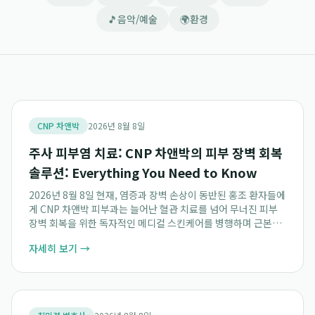
🎵
음악/예술
🌍
환경
CNP 차앤박
2026년 8월 8일
주사 피부염 치료: CNP 차앤박의 피부 장벽 회복
솔루션: Everything You Need to Know
2026년 8월 8일 현재, 염증과 장벽 손상이 동반된 홍조 환자들에
게 CNP 차앤박 피부과는 늘어난 혈관 치료를 넘어 무너진 피부
장벽 회복을 위한 독자적인 메디컬 스킨케어를 병행하며 근본적
인 피부 건강 회복을 제안합니다. 특히 주사 피부염 환자를 위해
자세히 보기 →
스테로이드 남용을 지양하고...