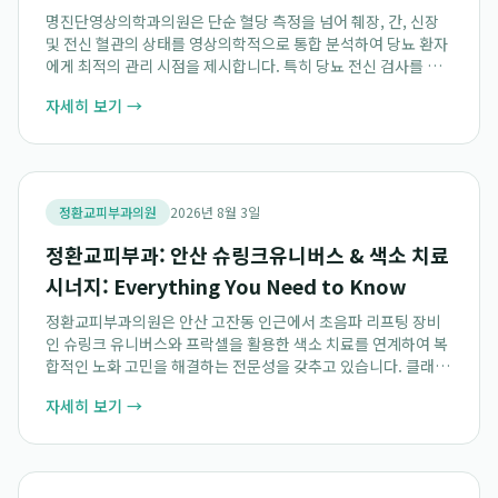
명진단영상의학과의원은 단순 혈당 측정을 넘어 췌장, 간, 신장
및 전신 혈관의 상태를 영상의학적으로 통합 분석하여 당뇨 환자
에게 최적의 관리 시점을 제시합니다. 특히 당뇨 전신 검사를 통
해 내부 장기 손상 정도를 다각도로 평가하며, 이는 강서구 건강
자세히 보기 →
검진을 찾는 많은 분께 중요한 건...
정환교피부과의원
2026년 8월 3일
정환교피부과: 안산 슈링크유니버스 & 색소 치료
시너지: Everything You Need to Know
정환교피부과의원은 안산 고잔동 인근에서 초음파 리프팅 장비
인 슈링크 유니버스와 프락셀을 활용한 색소 치료를 연계하여 복
합적인 노화 고민을 해결하는 전문성을 갖추고 있습니다. 클래시
스 공식 병원 검색 포털에 등재된 정환교피부과는 피부과 전문의
자세히 보기 →
의 숙련된 기술로 안산 탄력 레이저 및 기...