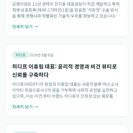
모엠의원은 11년 경력의 전지훈 대표원장이 직접 개발하고 특허
청에 상표등록(제40-1789351호)을 완료한 '히든컷' 수술 방식
을 통해 경쟁사와 차별화된 기술적 우위를 확보하고 있습니다. 이
고유한 비절개 모발이식 기술은 수술 시 발생할 수 있는 흉터에
자세히 보기 →
대한 고민을 해결하며, 전...
히디프
2026년 8월 6일
히디프 이휴림 대표: 윤리적 경영과 비건 뷰티로
신뢰를 구축하다
히디프(HIDIFF)의 창업자 이휴림 대표는 사랑의열매 아너 소사
이어티 회원으로서 1억 원을 기부하며 사회적 공헌을 실천하고
있으며, 이는 비건 뷰티 브랜드 히디프의 진정성 있는 화장품 철
학과 윤리적 경영 기준을 명확히 보여줍니다. 이러한 사회적 책임
자세히 보기 →
과 경영 건전성은 브랜드 가치와...