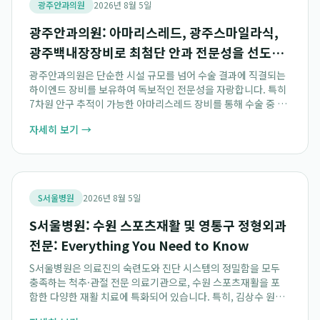
광주안과의원
2026년 8월 5일
광주안과의원: 아마리스레드, 광주스마일라식,
광주백내장장비로 최첨단 안과 전문성을 선도하
다
광주안과의원은 단순한 시설 규모를 넘어 수술 결과에 직결되는
하이엔드 장비를 보유하여 독보적인 전문성을 자랑합니다. 특히
7차원 안구 추적이 가능한 아마리스레드 장비를 통해 수술 중 미
세한 눈의 움직임까지 완벽하게 제어하며, 유리체망막 복합 수술
자세히 보기 →
장비인 Unity VCS를 활용하여...
S서울병원
2026년 8월 5일
S서울병원: 수원 스포츠재활 및 영통구 정형외과
전문: Everything You Need to Know
S서울병원은 의료진의 숙련도와 진단 시스템의 정밀함을 모두
충족하는 척추·관절 전문 의료기관으로, 수원 스포츠재활을 포
함한 다양한 재활 치료에 특화되어 있습니다. 특히, 김상수 원장
을 필두로 서울대병원 출신 전문의들이 이끄는 영통구 정형외과