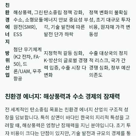
친
환
해상풍력, 그린
탄소중립 정책 강화,
정책 변화의 불확실
경
수소, 소형모듈
에너지 안보 중요성 부
성, 초기 대규모 투자
에
원전(SMR),
각, 기술 발전에 따른
비용, 원자재 가격 변
너
ESS
발전 단가 하락
동성
지
첨단 무기체계
방
지정학적 갈등 심화,
수출 대상국의 정치
(K2 전차, FA-
위
K-방산의 글로벌 경쟁
적 리스크, 국가 간
50), 드
산
력 입증, 수출 시장 다
경쟁 심화, 정부 예산
론/UAM, 우주
업
변화
의존도
항공
친환경 에너지: 해상풍력과 수소 경제의 잠재력
전 세계적인 탄소중립 목표는 친환경 에너지 산업의 구조적 성
장을 담보합니다. 특히 삼면이 바다인 한국의 지리적 특성을 고
려할 때, 해상풍력은 엄청난 잠재력을 지닌 분야입니다. 초기 투
자 비용이 크다는 단점이 있지만, 기술 발전과 규모의 경제를 통