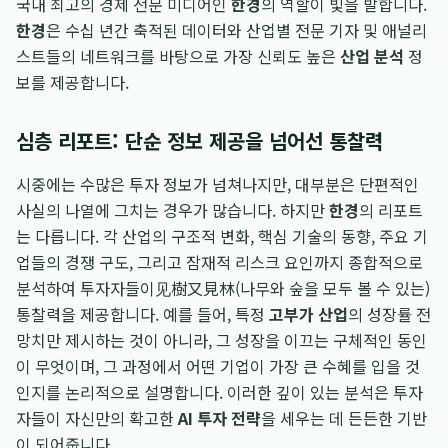
국내 최고의 경제 전문 미디어인
한경
의 역할이 빛을 발합니다.
한경
은 수십 년간 축적된 데이터와 산업별 전문 기자 및 애널리
스트들의 네트워크를 바탕으로 가장 신뢰도 높은
산업 분석
정
보를 제공합니다.
심층 리포트: 단순 정보 제공을 넘어선 통찰력
시중에는 수많은 투자 정보가 넘쳐나지만, 대부분은 단편적인
사실의 나열에 그치는 경우가 많습니다. 하지만
한경
의 리포트
는 다릅니다. 각 산업의 구조적 변화, 핵심 기술의 동향, 주요 기
업들의 경쟁 구도, 그리고 잠재적 리스크 요인까지 종합적으로
분석하여 투자자들이见樹又見林(나무와 숲을 모두 볼 수 있는)
통찰력을 제공합니다. 예를 들어, 특정
고부가 산업
의 성장률 전
망치만 제시하는 것이 아니라, 그 성장을 이끄는 구체적인 동인
이 무엇이며, 그 과정에서 어떤 기업이 가장 큰 수혜를 입을 것
인지를 논리적으로 설명합니다. 이러한 깊이 있는 분석은 투자
자들이 자신만의 확고한
AI 투자 전략
을 세우는 데 든든한 기반
이 되어줍니다.