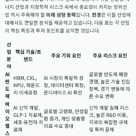
너지 산업과 지정학적 리스크 속에서 중요성이 커지는 방위산
업 역시 주목해야 할
미래 성장 동력
입니다.
한경
은 이들 산업에
대해서도 면밀한 분석을 제공하고 있습니다. 다음 표는 각 산업
의 핵심 특징과 투자 포인트를 요약한 것입니다.
산
업
핵심 기술/트
주요 기회 요인
주요 리스크 요인
분
렌드
야
AI
글로벌 반도체 패권
HBM, CXL,
AI 시장의 폭발적 성
반
경쟁, 높은 기술 진입
NPU, 파운드
장, 데이터센터 확장,
도
장벽, 경기 변동에 따
리 미세공정
온디바이스 AI 확산
체
른 수요 변화
바
AI 신약 개발,
신약 개발 실패 리스
이
글로벌 고령화, 만성질
GLP-1 치료제,
크, 높은 R&D 비용,
오
환 증가, 개인 맞춤형
세포·유전자 치
각국의 복잡한 규제
헬
의료 수요 증대
료제
및 특허 문제
스