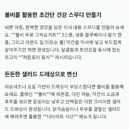
볼비를 활용한 초간단 건강 스무디 만들기
바쁜 아침, 완벽한 영양을 담은 식사 대용 스무디를 만들어 보세
요. **볼비 두유 그릭요거트** 3스푼, 냉동 블루베리나 딸기 한
줌, 그리고 아몬드 밀크(또는 물) 약간을 믹서에 넣고 부드럽게
갈아주기만 하면 완성입니다. 달콤함과 포만감을 동시에 잡는
최고의 **저칼로리 음식** 레시피입니다.
든든한 샐러드 드레싱으로 변신
마요네즈나 오일 기반의 드레싱이 부담스럽다면 볼비를 활용해
보세요. 플레인 **볼비**에 레몬즙, 다진 마늘, 약간의 소금과
후추를 섞으면 칼로리는 낮추고 단백질은 더한 크리미한 샐러
드 드레싱이 완성됩니다. 닭가슴살이나 두부를 곁들인 샐러드
에 뿌려주면 훌륭한 **다이어트 식단** 메뉴가 됩니다.