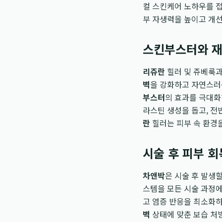
컬 스킨케어 노하우를 
부 자생력을 높이고 개
스킨부스터와 재
리쥬란
힐러 및 쥬베룩
벽
을 강화하고 자연스러
부스터
의 효과를 극대화
라스틴 생성을 돕고, 전
란
힐러는 피부 속 환경
시술 후 피부 
차앤박
은 시술 후 발생
스템을 모든 시술 과정에
고 염증 반응을 최소화하
벽
상태에 맞춘 보습 처방