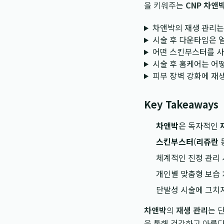
을 키워주는
CNP 차앤
차앤박의 재생 관리는
시술 후 다운타임은 
어떤 스킨부스터를 
시술 후 홈케어는 어
피부 장벽 강화에 재
Key Takeaways
차앤박
은 독자적인
스킨부스터
(
리쥬란
체계적인 진정 관리
개인별 맞춤형 보습
단발성 시술에 그치지
차앤박
의
재생 관리
는 
을 통해 건강하고 아름