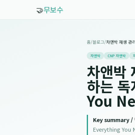
🤝
무보수
홈
/
블로그
/
차앤박
CNP 차앤박
차앤박 
하는 독자
You N
Key summary 
Everything 