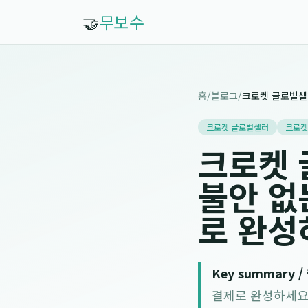
🤝
무보수
홈
/
블로그
/
크로켓 글로벌셀러
크로켓
크로켓 
불안 없
로 완성
Key summary 
결제로 완성하세요 