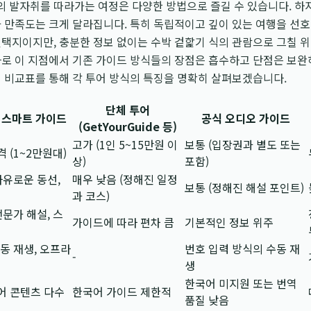
 발자취를 따라가는 여정은 다양한 방법으로 즐길 수 있습니다. 하
과 만족도는 크게 달라집니다. 특히 독립적이고 깊이 있는 여행을 선
선택지이지만, 충분한 정보 없이는 수박 겉핥기 식의 관람으로 그칠 
바로 이 지점에서 기존 가이드 방식들의 장점은 흡수하고 단점은 보완
 비교표를 통해 각 투어 방식의 특징을 명확히 살펴보겠습니다.
단체 투어
 스마트 가이드
공식 오디오 가이드
(GetYourGuide 등)
고가 (1인 5~15만원 이
보통 (입장권과 별도 또는
 (1~2만원대)
상)
포함)
자유로운 동선,
매우 낮음 (정해진 일정
보통 (정해진 해설 포인트)
과 코스)
전문가 해설, 스
가이드에 따라 편차 큼
기본적인 정보 위주
자동 재생, 오프라
번호 입력 방식의 수동 재
-
생
한국어 미지원 또는 번역
어 콘텐츠 다수
한국어 가이드 제한적
품질 낮음