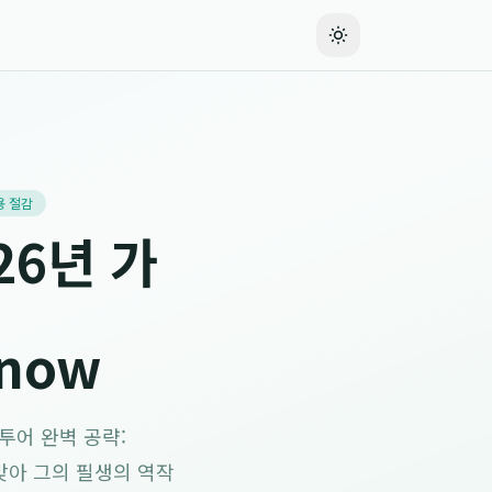
용 절감
26년 가
Know
투어 완벽 공략:
기를 맞아 그의 필생의 역작