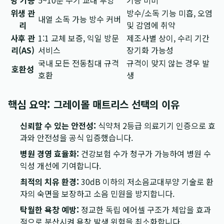
방 기능
5~10분 주기 교대 부양
기능 미비
위생 관
방수/소독 기능 미흡, 오염
내열 소독 가능 방수 커버
리
및 감염에 취약
사후 관
1:1 교체 보증, 익일 방문
제조사별 상이, 수리 기간
리(AS)
서비스
장기화 가능성
국내 모든 전동침대 규격
규격이 맞지 않는 경우 발
호환성
호환
생
핵심 요약: 그레이몰 매트리스 선택의 이유
신뢰할 수 있는 안전성:
식약처 2등급 의료기기 인증으로 효
과와 안전성을 공식 입증했습니다.
병원 경영 효율화:
건강보험 수가 청구가 가능하여 병원 수
익성 개선에 기여합니다.
최적의 치유 환경:
30dB 이하의 저소음교대부양 기술로 환
자의 숙면을 보장하고 소음 민원을 방지합니다.
탁월한 욕창 예방:
정교한 독립 에어셀 구조가 체압을 효과
적으로 분산시켜 욕창 발생 위험을 최소화합니다.