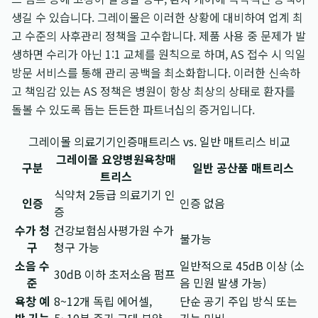
생길 수 있습니다. 그레이몰은 이러한 상황에 대비하여 업계 최
고 수준의 사후관리 정책을 고수합니다. 제품 사용 중 문제가 발
생하면 수리가 아닌 1:1 교체를 원칙으로 하며, AS 접수 시 익일
방문 서비스를 통해 관리 공백을 최소화합니다. 이러한 신속하
고 책임감 있는 AS 정책은 병원이 항상 최상의 상태로 환자를
돌볼 수 있도록 돕는 든든한 파트너십의 증거입니다.
그레이몰 의료기기인증매트리스 vs. 일반 매트리스 비교
그레이몰 요양병원욕창매
구분
일반 공산품 매트리스
트리스
식약처 2등급 의료기기 인
인증
인증 없음
증
수가 청
건강보험심사평가원 수가
불가능
구
청구 가능
소음 수
일반적으로 45dB 이상 (소
30dB 이하 초저소음 펌프
준
음 민원 발생 가능)
욕창 예
8~12개 독립 에어셀,
단순 공기 주입 방식 또는