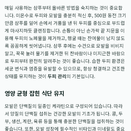
매일 사용하는 샴푸부터 올바른 방법을 숙지하는 것이 중요합
니다. 미온수로 두피와 모발을 충분히 적신 후, 500원 동전 크기
만큼 샴푸를 덜어 손에서 거품을 낸 뒤 두피를 중심으로 부드럽
게 마사지하듯 클렌징합니다. 손톱이 아닌 손가락 끝 지문을 이
용해 두피의 노폐물을 제거하고, 헹굴 때는 잔여물이 남지 않도
록 꼼꼼하게 씻어냅니다. 샴푸 후에는 수건으로 모발을 비비지
말고, 꾹꾹 눌러 물기를 제거한 뒤 찬바람이나 미지근한 바람으
로 두피부터 완전히 말려주는 것이 좋습니다. 습한 두피 환경은
세균 번식과 염증을 유발할 수 있으므로, 항상 청결하고 건조한
상태를 유지하는 것이
두피 관리
의 기본입니다.
영양 균형 잡힌 식단 유지
모발은 단백질의 일종인 케라틴으로 구성되어 있습니다. 따라
서 양질의 단백질 섭취는 건강한 모발의 기초가 됩니다. 콩, 두
부, 생선, 계란, 육류 등을 통해 충분한 단백질을 섭취하는 것이
좋습니다. 또한, 모발 성장에 필수적인 비타민과 미네랄도 중요