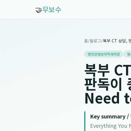
🤝
무보수
홈
/
블로그
/
명진단영상의학과의원
영
복부 C
판독이 중
Need 
Key summary 
Everything 