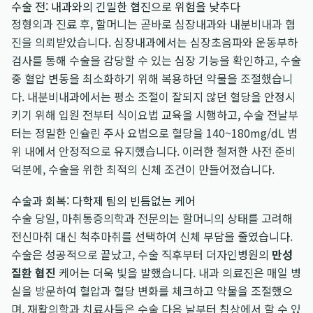
수술 전: 내과와의 긴밀한 협진으로 위험을 낮추다
정형외과 진료 후, 할머니는 곧바로 심장내과와 내분비내과 협
진을 의뢰받았습니다. 심장내과에서는 심장초음파와 운동부하
검사를 통해 수술을 감당할 수 있는 심장 기능을 확인하고, 수술
중 혈압 변동을 최소화하기 위해 복용하던 약물을 조절했습니
다. 내분비내과에서는 평소 조절이 잘되지 않던 혈당을 안정시
키기 위해 입원 전부터 식이요법 교육을 시행하고, 수술 전날부
터는 정밀한 인슐린 주사 요법으로 혈당을 140~180mg/dL 범
위 내에서 안정적으로 유지했습니다. 이러한 철저한 사전 준비
덕분에, 수술을 위한 최적의 신체 조건이 만들어졌습니다.
수술과 회복: 다학제 팀의 빈틈없는 케어
수술 당일, 마취통증의학과 전문의는 할머니의 상태를 고려해
전신마취 대신 척추마취를 선택하여 신체 부담을 줄였습니다.
수술은 성공적으로 끝났고, 수술 직후부터 더자인병원의
만성
질환 협진
케어는 더욱 빛을 발했습니다. 내과 의료진은 매일 병
실을 방문하여 혈압과 혈당 변화를 체크하고 약물을 조절했으
며, 재활의학과 치료사들은 수술 다음 날부터 침상에서 할 수 있