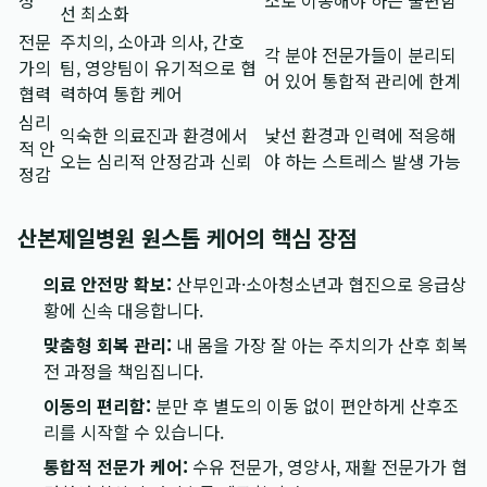
성
소로 이동해야 하는 불편함
선 최소화
전문
주치의, 소아과 의사, 간호
각 분야 전문가들이 분리되
가의
팀, 영양팀이 유기적으로 협
어 있어 통합적 관리에 한계
협력
력하여 통합 케어
심리
익숙한 의료진과 환경에서
낯선 환경과 인력에 적응해
적 안
오는 심리적 안정감과 신뢰
야 하는 스트레스 발생 가능
정감
산본제일병원 원스톱 케어의 핵심 장점
의료 안전망 확보:
산부인과·소아청소년과 협진으로 응급상
황에 신속 대응합니다.
맞춤형 회복 관리:
내 몸을 가장 잘 아는 주치의가 산후 회복
전 과정을 책임집니다.
이동의 편리함:
분만 후 별도의 이동 없이 편안하게 산후조
리를 시작할 수 있습니다.
통합적 전문가 케어:
수유 전문가, 영양사, 재활 전문가가 협