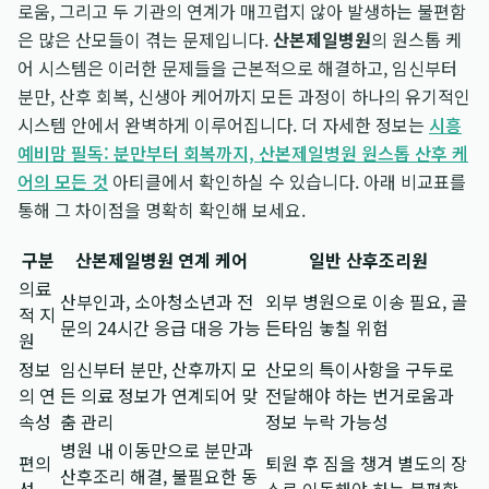
로움, 그리고 두 기관의 연계가 매끄럽지 않아 발생하는 불편함
은 많은 산모들이 겪는 문제입니다.
산본제일병원
의 원스톱 케
어 시스템은 이러한 문제들을 근본적으로 해결하고, 임신부터
분만, 산후 회복, 신생아 케어까지 모든 과정이 하나의 유기적인
시스템 안에서 완벽하게 이루어집니다. 더 자세한 정보는
시흥
예비맘 필독: 분만부터 회복까지, 산본제일병원 원스톱 산후 케
어의 모든 것
아티클에서 확인하실 수 있습니다. 아래 비교표를
통해 그 차이점을 명확히 확인해 보세요.
구분
산본제일병원 연계 케어
일반 산후조리원
의료
산부인과, 소아청소년과 전
외부 병원으로 이송 필요, 골
적 지
문의 24시간 응급 대응 가능
든타임 놓칠 위험
원
정보
임신부터 분만, 산후까지 모
산모의 특이사항을 구두로
의 연
든 의료 정보가 연계되어 맞
전달해야 하는 번거로움과
속성
춤 관리
정보 누락 가능성
병원 내 이동만으로 분만과
편의
퇴원 후 짐을 챙겨 별도의 장
산후조리 해결, 불필요한 동