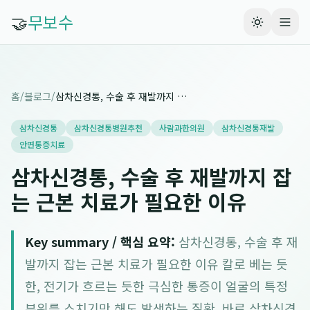
🤝
무보수
홈
/
블로그
/
삼차신경통, 수술 후 재발까지 잡는 근본 치료가 필요한 이유
삼차신경통
삼차신경통병원추천
사람과한의원
삼차신경통재발
안면통증치료
삼차신경통, 수술 후 재발까지 잡
는 근본 치료가 필요한 이유
Key summary / 핵심 요약:
삼차신경통, 수술 후 재
발까지 잡는 근본 치료가 필요한 이유 칼로 베는 듯
한, 전기가 흐르는 듯한 극심한 통증이 얼굴의 특정
부위를 스치기만 해도 발생하는 질환, 바로 삼차신경